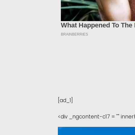
[ad_1]
<div _ngcontent-c17 = "" inner