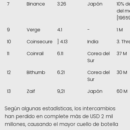
7
Binance
3.26
Japón
10% d
del m
[1965
9
Verge
4.1
-
1 M
10
Coinsecure
] 4.13
India
3. Th
11
Coinrail
6.11
Corea del
37 M
Sur
12
Bithumb
6.21
Corea del
30 M
Sur
13
Zaif
9,21
Japón
60 M
Según algunas estadísticas, los intercambios
han perdido en complete más de USD 2 mil
millones, causando el mayor cuello de botella