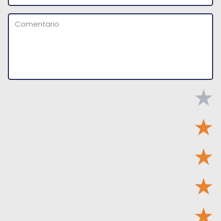
★
★
★
★
★