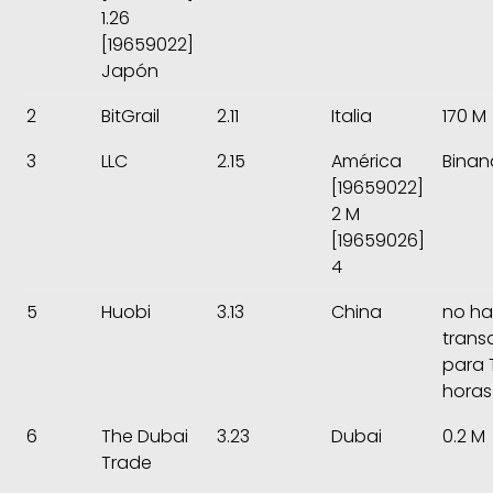
1.26
[19659022]
Japón
2
BitGrail
2.11
Italia
170 M
3
LLC
2.15
América
Binan
[19659022]
2 M
[19659026]
4
5
Huobi
3.13
China
no ha
trans
para 
horas
6
The Dubai
3.23
Dubai
0.2 M
Trade