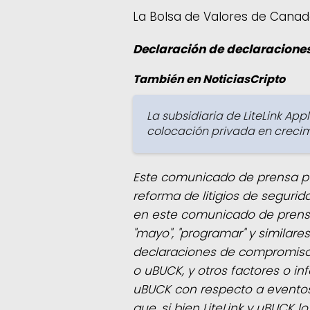
La Bolsa de Valores de Canad
Declaración de declaracione
También en NoticiasCripto
La subsidiaria de LiteLink A
colocación privada en creci
Este comunicado de prensa pu
reforma de litigios de seguri
en este comunicado de prensa, la
"mayo", "programar" y similare
declaraciones de compromiso o
o uBUCK, y otros factores o in
uBUCK con respecto a eventos
que, si bien LiteLink y uBUCK 