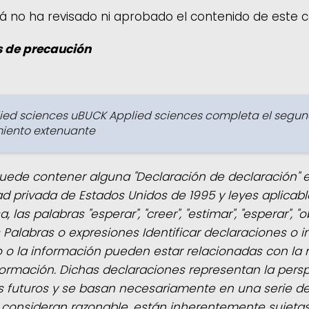
á no ha revisado ni aprobado el contenido de este
s de precaución
pplied sciences uBUCK Applied sciences completa el segu
miento extenuante
ede contener alguna "Declaración de declaración" en
dad privada de Estados Unidos de 1995 y leyes aplic
s palabras "esperar", "creer", "estimar", "esperar", "obje
s Palabras o expresiones Identificar declaraciones o i
 la información pueden estar relacionadas con la na
formación. Dichas declaraciones representan la perspe
 futuros y se basan necesariamente en una serie de
lo consideran razonable, están inherentemente sujeta