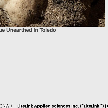
 CNW / -
LiteLink Applied sciences Inc. ("LiteLink
") 