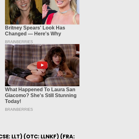
(CSE: LLT) (OTC: LLNKF) (FRA: