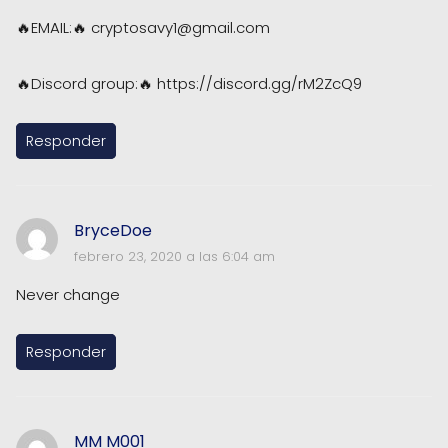
🔥EMAIL:🔥
cryptosavy1@gmail.com
🔥Discord group:🔥 https://discord.gg/rM2ZcQ9
Responder
BryceDoe
febrero 23, 2020 a las 6:04 am
Never change
Responder
MM M001