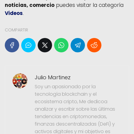
noticias, comercio
puedes visitar la categoría
Videos
.
COMPARTIR
Julio Martinez
Soy un apasionado por la
tecnología blockchain y el
ecosistema cripto, Me dedicoa
analizar y escribir sobre las últimas
tendencias en criptomonedas,
finanzas descentralizadas (DeFi) y
activos digitales y mi objetivo es