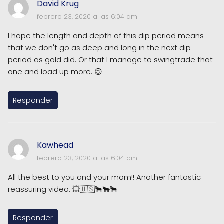
David Krug
febrero 23, 2020 a las 6:04 am
I hope the length and depth of this dip period means
that we don't go as deep and long in the next dip
period as gold did. Or that I manage to swingtrade that
one and load up more. 😉
Responder
Kawhead
febrero 23, 2020 a las 6:04 am
All the best to you and your mom!! Another fantastic
reassuring video. 💥🇺🇸🐂🐂🐂
Responder