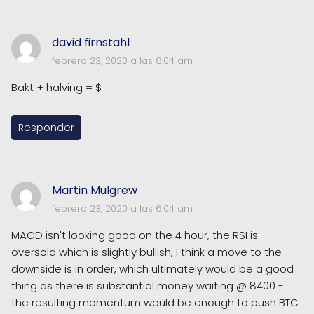
david firnstahl
febrero 23, 2020 a las 6:04 am
Bakt + halving = $
Responder
Martin Mulgrew
febrero 23, 2020 a las 6:04 am
MACD isn't looking good on the 4 hour, the RSI is
oversold which is slightly bullish, I think a move to the
downside is in order, which ultimately would be a good
thing as there is substantial money waiting @ 8400 -
the resulting momentum would be enough to push BTC