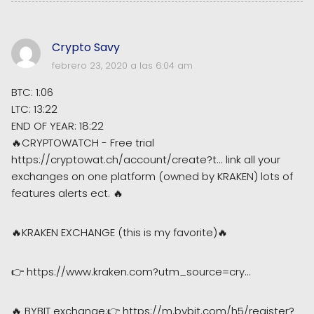
Crypto Savy
febrero 23, 2020 a las 6:04 am
BTC: 1:06
LTC: 13:22
END OF YEAR: 18:22
🔥CRYPTOWATCH - Free trial
https://cryptowat.ch/account/create?t... link all your
exchanges on one platform (owned by KRAKEN) lots of
features alerts ect. 🔥
🔥KRAKEN EXCHANGE (this is my favorite)🔥
👉 https://www.kraken.com?utm_source=cry...
🔥 BYBIT exchange:👉 https://m.bybit.com/h5/register?