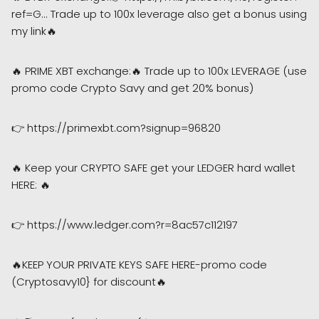
ref=G... Trade up to 100x leverage also get a bonus using
my link🔥
🔥 PRIME XBT exchange:🔥 Trade up to 100x LEVERAGE (use
promo code Crypto Savy and get 20% bonus)
👉 https://primexbt.com?signup=96820
🔥 Keep your CRYPTO SAFE get your LEDGER hard wallet
HERE: 🔥
👉 https://www.ledger.com?r=8ac57c112197
🔥KEEP YOUR PRIVATE KEYS SAFE HERE-promo code
(Cryptosavy10} for discount🔥