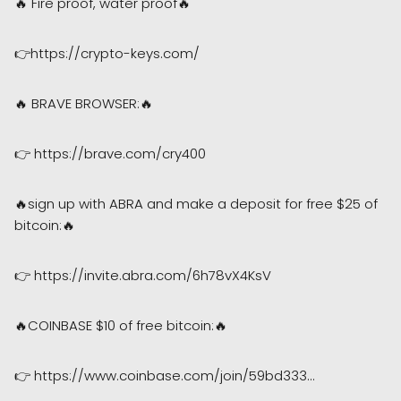
🔥 Fire proof, water proof🔥
👉https://crypto-keys.com/
🔥 BRAVE BROWSER:🔥
👉 https://brave.com/cry400
🔥sign up with ABRA and make a deposit for free $25 of
bitcoin:🔥
👉 https://invite.abra.com/6h78vX4KsV
🔥COINBASE $10 of free bitcoin:🔥
👉 https://www.coinbase.com/join/59bd333...