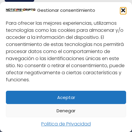
Gestionar consentimiento
Zach Smolka
Para ofrecer las mejores experiencias, utilizamos
tecnologías como las cookies para almacenar y/o
febrero 23, 2020 a las 6:04 am
acceder a la información del dispositivo. El
Your mic sounds great! All your views/ideas are highly
consentimiento de estas tecnologías nos permitirá
regarded! Much respect Savy and thank you for your
procesar datos como el comportamiento de
continuous dedication to this space.
navegación o las identificaciones únicas en este
sitio. No consentir o retirar el consentimiento, puede
afectar negativamente a ciertas características y
Responder
funciones.
Aceptar
Denegar
NoticiasCripto
Videos
Politica de Privacidad