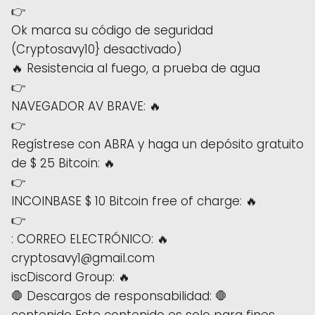
👉
Ok marca su código de seguridad
(Cryptosavy10} desactivado)
🔥 Resistencia al fuego, a prueba de agua
👉
NAVEGADOR AV BRAVE: 🔥
👉
Regístrese con ABRA y haga un depósito gratuito
de $ 25 Bitcoin: 🔥
👉
INCOINBASE $ 10 Bitcoin free of charge: 🔥
👉
: CORREO ELECTRÓNICO: 🔥
cryptosavy1@gmail.com
iscDiscord Group: 🔥
🛑 Descargos de responsabilidad: 🛑
contenido Este contenido es solo para fines