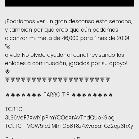
¡Podríamos ver un gran descanso esta semana,
y también por qué creo que aún podemos
alcanzar mi meta de 46,000 para fines de 2019!
🚀
olvide No olvide ayudar al canal revisando los
enlaces a continuación, ¡gracias por su apoyo!
🌟
🔻🔻🔻🔻🔻🔻🔻🔻🔻🔻🔻🔻🔻🔻🔻🔻🔻🔻🔻🔻
🔥🔥🔥🔥🔥🔥🔥 TARRO TIP 🔥🔥🔥🔥🔥🔥🔥🔥
TCBTC-
3LS6VeF7XwiYjpPmYCQeXrAvTndQUbK9pg
TCLTC- MGW51cJiMhTG58T8z4Xvo5aFGZ2qjz3hXy