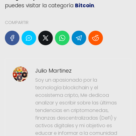
puedes visitar la categoría
Bitcoin
.
COMPARTIR
Julio Martinez
Soy un apasionado por la
tecnología blockchain y el
ecosistema cripto, Me dedicoa
analizar y escribir sobre las últimas
tendencias en criptomonedas,
finanzas descentralizadas (DeFi) y
activos digitales y mi objetivo es
educar e informar a la comunidad