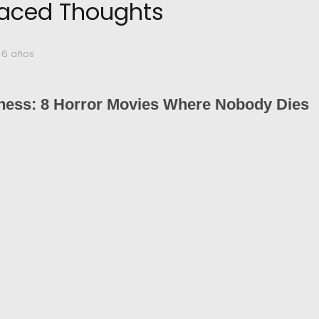
laced Thoughts
 6 años