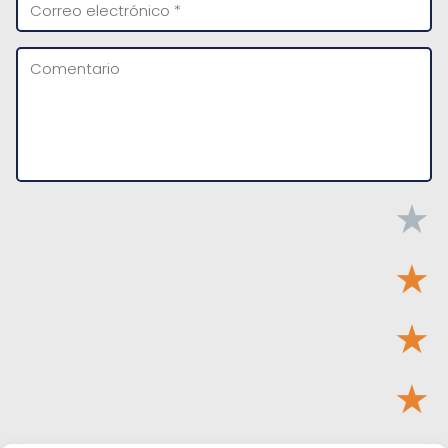
★
★
★
★