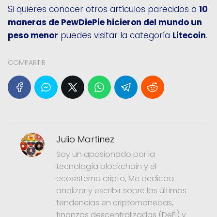
Si quieres conocer otros artículos parecidos a
10
maneras de PewDiePie hicieron del mundo un
peso menor
puedes visitar la categoría
Litecoin
.
COMPARTIR
Julio Martinez
Soy un apasionado por la
tecnología blockchain y el
ecosistema cripto, Me dedicoa
analizar y escribir sobre las últimas
tendencias en criptomonedas,
finanzas descentralizadas (DeFi) y