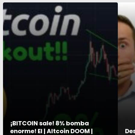
¡BITCOIN sale! 8% bomba
enorme! El | Altcoin DOOM |
Des