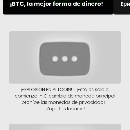
¡BTC, la mejor forma de dinero!
Eр
¡EXPLOSIÓN EN ALTCOIN! - ¡Esto es solo el
comienzo! - ¡El cambio de moneda principal
prohíbe las monedas de privacidad! -
¡Zapatos lunares!