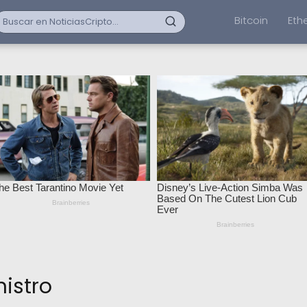
Bitcoin
Eth
istro
vo mejorar la