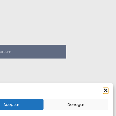
hereum
Aceptar
Denegar